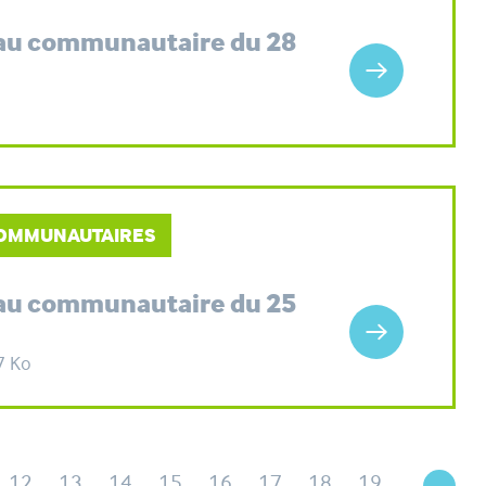
eau communautaire du 28
 COMMUNAUTAIRES
eau communautaire du 25
7 Ko
12
13
14
15
16
17
18
19