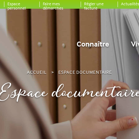
Espace
Faire mes
Régler une
Actualité
personnel
démarches
facture
Connaître
Vi
ACCUEIL
ESPACE DOCUMENTAIRE
Espace documentair