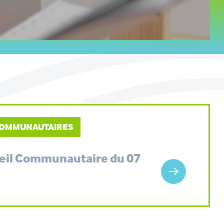
 COMMUNAUTAIRES
seil Communautaire du 07