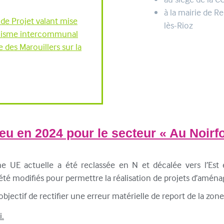
à la mairie de R
de Projet valant mise
lès-Rioz
anisme intercommunal
e des Marouillers sur la
ieu en 2024 pour le secteur
« Au Noirfo
 UE actuelle a été reclassée en N et décalée vers l’Est e
é modifiés pour permettre la réalisation de projets d’amén
’objectif de rectifier une erreur matérielle de report de la zone
i.