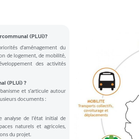
tercommunal (PLUi)?
 priorités d’aménagement du
ion de logement, de mobilité,
veloppement des activités
al (PLUi) ?
banisme et s’articule autour
lusieurs documents :
nalyse de l’état initial de
aces naturels et agricoles,
ions du projet.