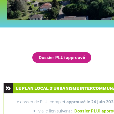
Dossier PLUi approuvé
LE PLAN LOCAL D'URBANISME INTERCOMMUNA
Le dossier de PLUi complet
approuvé le 26 juin 20
via le lien suivant :
Dossier PLUi appro