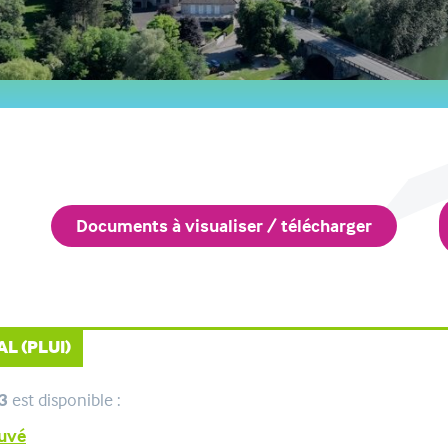
Documents à visualiser / télécharger
L (PLUI)
23
est disponible :
uvé