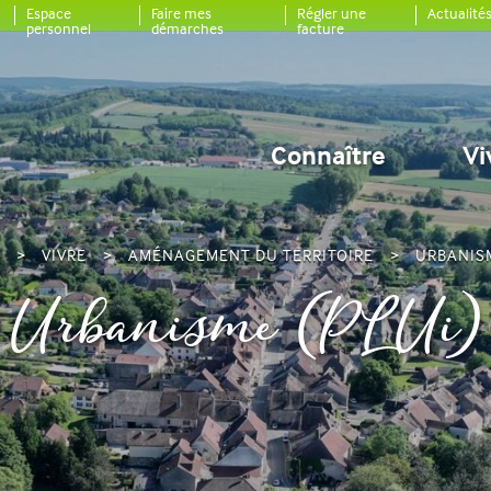
Espace
Faire mes
Régler une
Actualité
personnel
démarches
facture
Connaître
Vi
L
VIVRE
AMÉNAGEMENT DU TERRITOIRE
URBANISM
Urbanisme (PLUi)