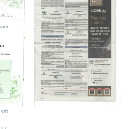
 est
CPR