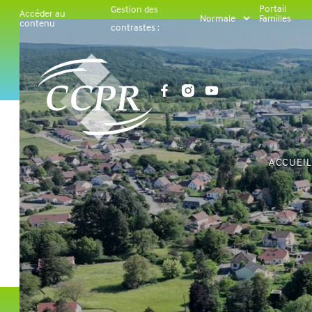
Panneau de gestion des cookies
Portail
Gestion des
Accéder au
Familles
contenu
contrastes :
ACCUEI