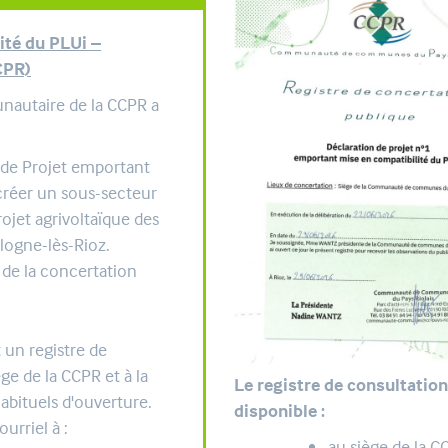
ité du PLUi –
CPR)
unautaire de la CCPR a
 de Projet emportant
 créer un sous-secteur
ojet agrivoltaïque des
logne-lès-Rioz.
 de la concertation
 un registre de
ge de la CCPR et à la
Le registre de consultation
abituels d'ouverture.
disponible :
urriel à :
au siège de la C