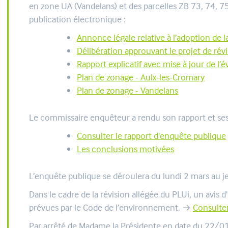
en zone UA (Vandelans) et des parcelles ZB 73, 74, 7
publication électronique :
Annonce légale relative à l’adoption de 
Délibération approuvant le projet de rév
Rapport explicatif avec mise à jour de l
Plan de zonage - Aulx-les-Cromary
Plan de zonage - Vandelans
Le commissaire enquêteur a rendu son rapport et ses
Consulter le rapport d'enquête publique
Les conclusions motivées
L’enquête publique se déroulera du lundi 2 mars au j
Dans le cadre de la révision allégée du PLUi, un avis
prévues par le Code de l’environnement. →
Consulter
Par arrêté de Madame la Présidente en date du 22/01/