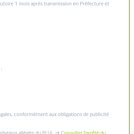
cutoire 1 mois après transmission en Préfecture et
 :
légales, conformément aux obligations de publicité
 révision allégée du PLUi. →
Consulter l'arrêté du