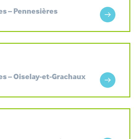
es – Pennesières
es – Oiselay-et-Grachaux