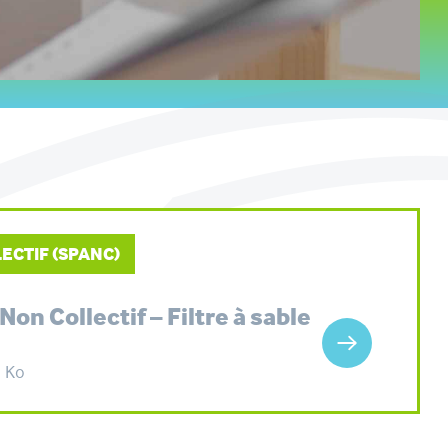
ECTIF (SPANC)
on Collectif – Filtre à sable
7 Ko