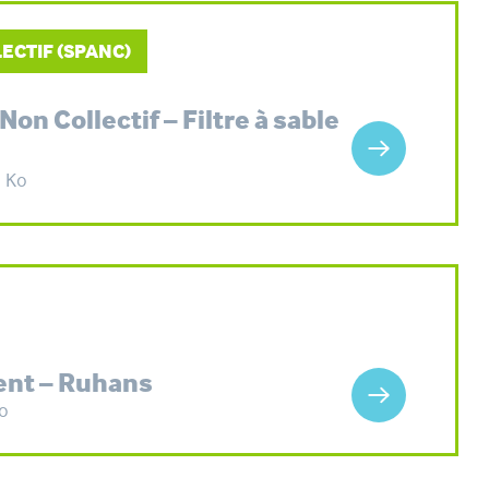
ECTIF (SPANC)
on Collectif – Filtre à sable
1 Ko
ent – Ruhans
o