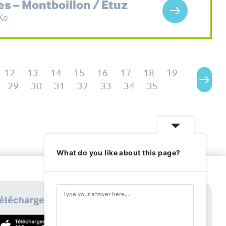
es – Montboillon / Etuz
Ko
12
13
14
15
16
17
18
19
29
30
31
32
33
34
35
What do you like about this page?
élécharger l'application