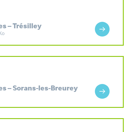
s – Trésilley
Ko
es – Sorans-les-Breurey