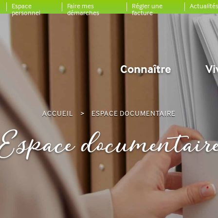
Espace
Faire mes
Régler une
Actualité
personnel
démarches
facture
Connaître
Vi
ACCUEIL
ESPACE DOCUMENTAIRE
Espace documentair