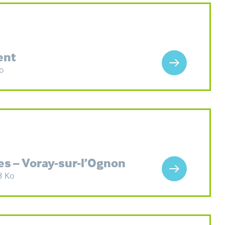
ent
o
es – Voray-sur-l’Ognon
3 Ko