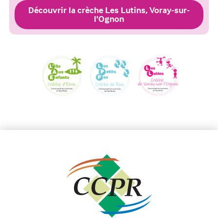
Découvrir la crèche Les Lutins, Voray-sur-
l'Ognon