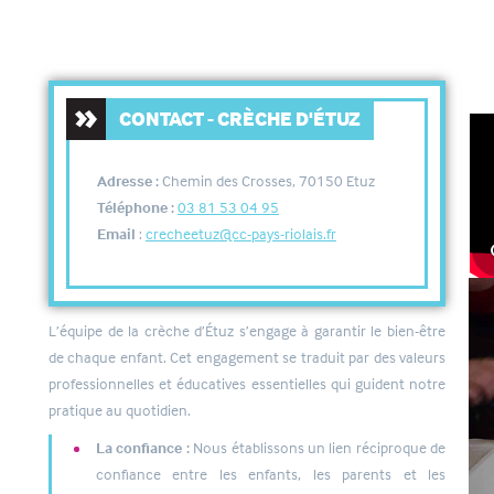
CRECHE L'ILE AUX ENFANTS D'ETUZ
CONTACT - CRÈCHE D'ÉTUZ
Adresse :
Chemin des Crosses, 70150 Etuz
Téléphone :
03 81 53 04 95
Email
:
crecheetuz@cc-pays-riolais.fr
L’équipe de la crèche d’Étuz s’engage à garantir le bien-être
de chaque enfant. Cet engagement se traduit par des valeurs
professionnelles et éducatives essentielles qui guident notre
pratique au quotidien.
La confiance :
Nous établissons un lien réciproque de
confiance entre les enfants, les parents et les