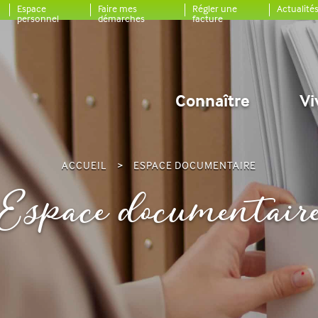
Espace
Faire mes
Régler une
Actualité
personnel
démarches
facture
Connaître
Vi
ACCUEIL
ESPACE DOCUMENTAIRE
Espace documentair