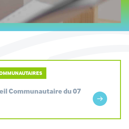
 COMMUNAUTAIRES
seil Communautaire du 07