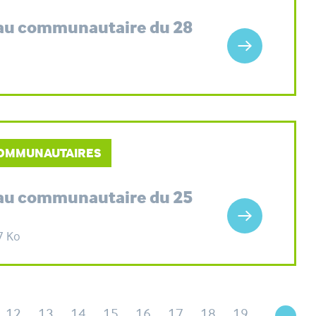
eau communautaire du 28
 COMMUNAUTAIRES
eau communautaire du 25
7 Ko
12
13
14
15
16
17
18
19