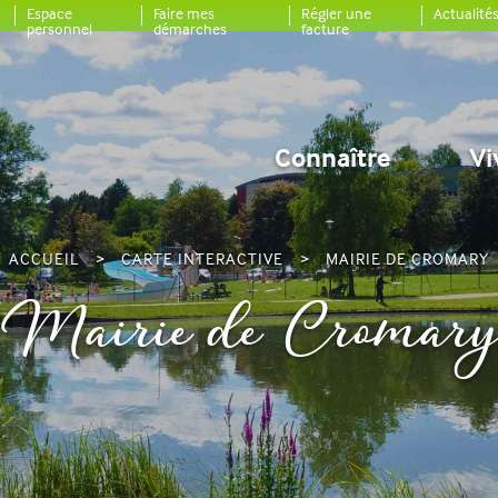
Espace
Faire mes
Régler une
Actualité
personnel
démarches
facture
Connaître
Vi
ACCUEIL
CARTE INTERACTIVE
MAIRIE DE CROMARY
Mairie de Cromar