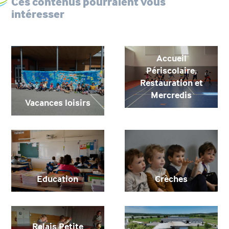
Ces contenus pourraient vous
intéresser
Accueil
Périscolaire,
Restauration et
Mercredis
Vacances loisirs
Education
Crèches
Relais Petite