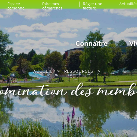
Espace
Faire mes
Régler une
Actualité
personnel
démarches
facture
Connaître
Vi
ACCUEIL
RESSOURCES
nomination des mem