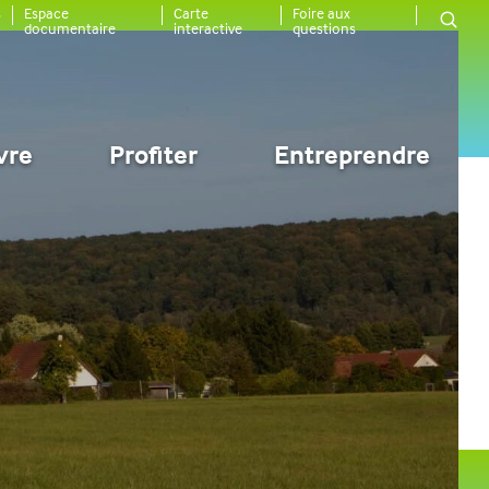
s
Espace
Carte
Foire aux
Bouto
documentaire
interactive
questions
d'ouve
du
modu
de
reche
vre
Profiter
Entreprendre