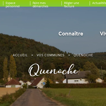
Espace
Faire mes
Régler une
Actualité
personnel
démarches
facture
Connaître
Vi
ACCUEIL
VOS COMMUNES
QUENOCHE
Quenoche