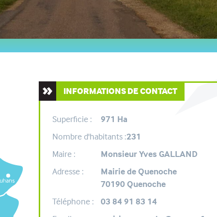
INFORMATIONS DE CONTACT
Superficie :
971 Ha
Nombre d'habitants :
231
Maire :
Monsieur Yves GALLAND
Adresse :
Mairie de Quenoche
70190 Quenoche
Téléphone :
03 84 91 83 14