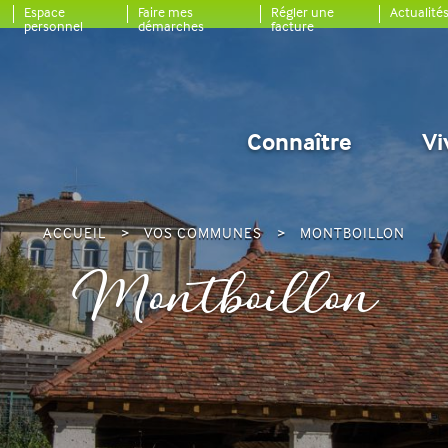
Espace
Faire mes
Régler une
Actualité
personnel
démarches
facture
Connaître
Vi
ACCUEIL
VOS COMMUNES
MONTBOILLON
Montboillon