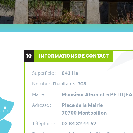
INFORMATIONS DE CONTACT
Superficie :
843 Ha
Nombre d'habitants :
308
Maire :
Monsieur Alexandre PETITJE
Adresse :
Place de la Mairie
70700 Montboillon
Téléphone :
03 84 32 44 62