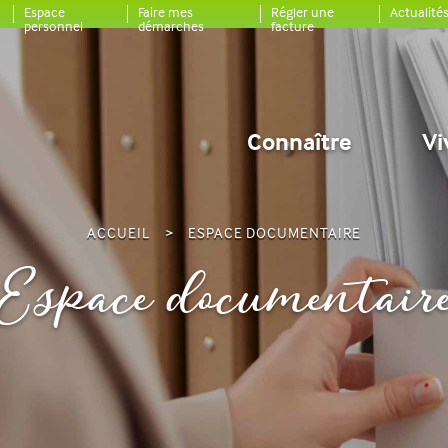
Espace
Faire mes
Régler une
Actualité
personnel
démarches
facture
Connaître
Vi
ACCUEIL
ESPACE DOCUMENTAIRE
Espace documentair