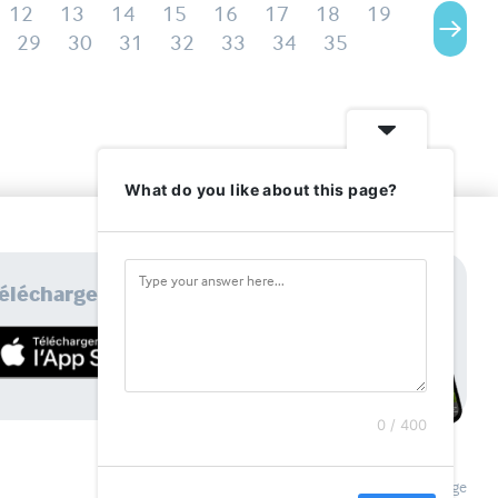
12
13
14
15
16
17
18
19
29
30
31
32
33
34
35
What do you like about this page?
élécharger l'application
0 / 400
Réalisation Koredge