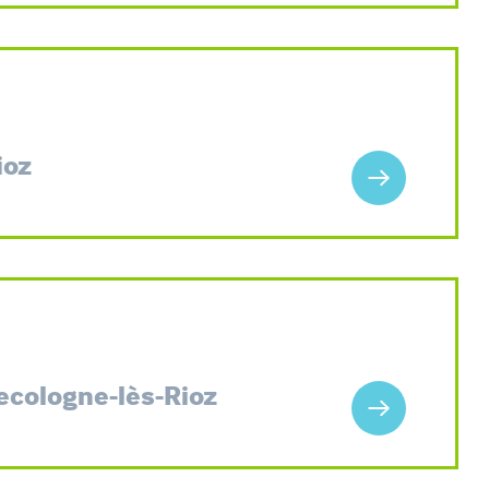
ioz
Recologne-lès-Rioz