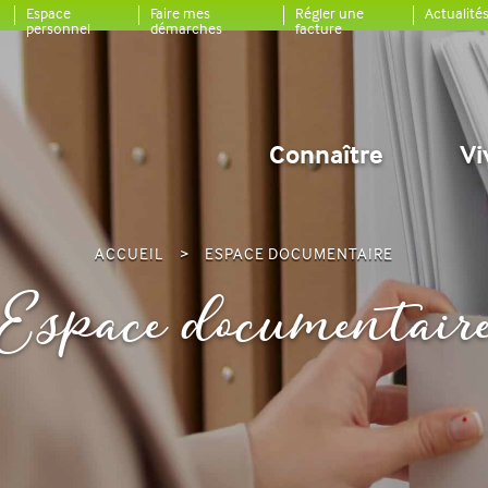
Espace
Faire mes
Régler une
Actualité
personnel
démarches
facture
Connaître
Vi
ACCUEIL
ESPACE DOCUMENTAIRE
Espace documentair