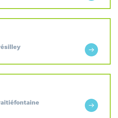
résilley
raitiéfontaine