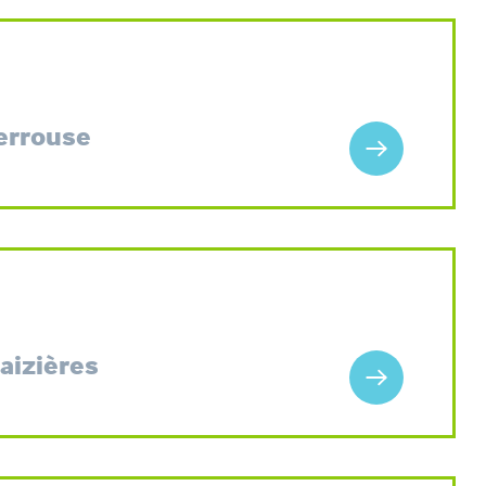
Perrouse
Maizières