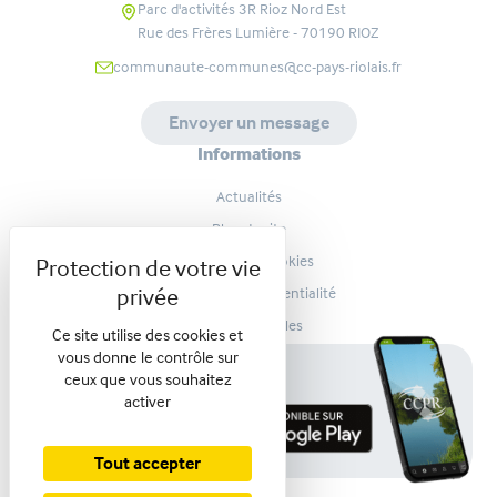
Parc d'activités 3R Rioz Nord Est
Rue des Frères Lumière - 70190
RIOZ
communaute-communes@cc-pays-riolais.fr
Envoyer un message
Informations
Actualités
Plan de site
Gestion des cookies
Politique de confidentialité
Mentions légales
Ce site utilise des cookies et
vous donne le contrôle sur
Télécharger l'application
ceux que vous souhaitez
activer
Tout accepter