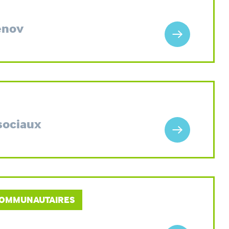
énov
sociaux
 COMMUNAUTAIRES