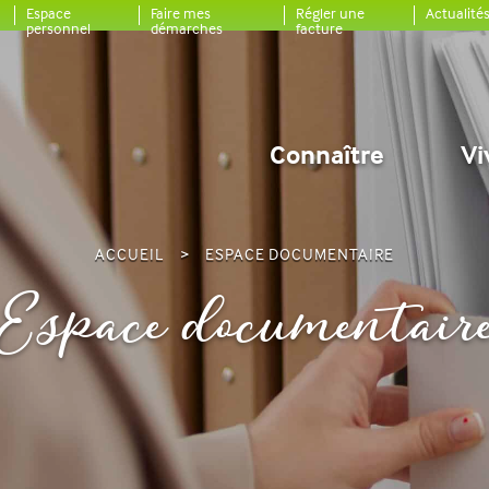
Espace
Faire mes
Régler une
Actualité
personnel
démarches
facture
Connaître
Vi
ACCUEIL
ESPACE DOCUMENTAIRE
Espace documentair