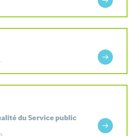
o
ualité du Service public
o