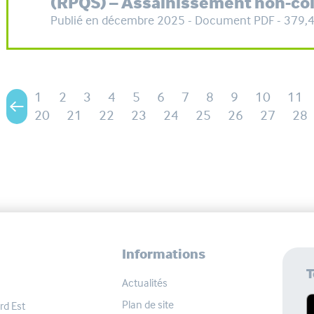
(RPQS) – Assainissement non-col
Publié en décembre 2025 - Document PDF - 379,
1
2
3
4
5
6
7
8
9
10
11
20
21
22
23
24
25
26
27
28
Informations
T
Actualités
Plan de site
rd Est